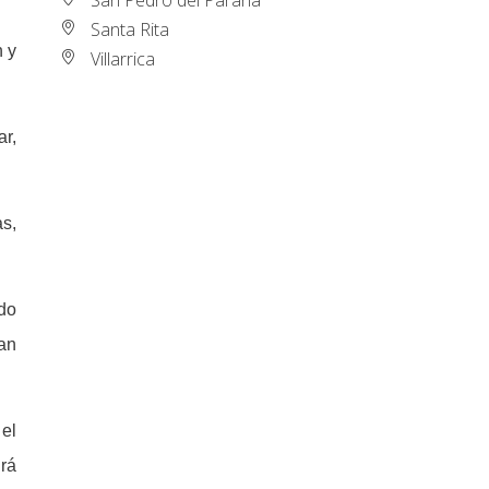
Santa Rita
n y
Villarrica
ar,
as,
ido
ran
 el
rá