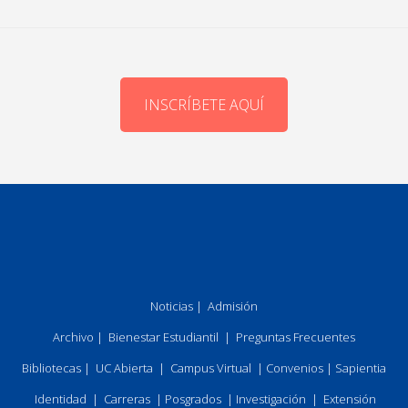
INSCRÍBETE AQUÍ
Noticias
|
Admisión
Archivo
|
Bienestar Estudiantil
|
Preguntas Frecuentes
Bibliotecas
|
UC Abierta
|
Campus Virtual
|
Convenios
|
Sapientia
Identidad
|
Carreras
|
Posgrados
|
Investigación
|
Extensión