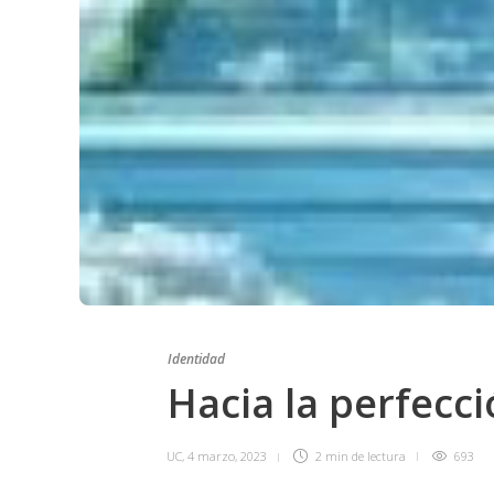
Identidad
Hacia la perfec
UC
,
4 marzo, 2023
2 min
de lectura
693