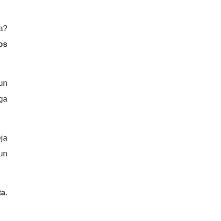
a?
os
 un
ega
ja
un
a.