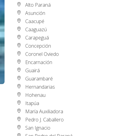
Alto Paraná
Asunción
Caacupé
Caaguazú
Carapeguá
Concepción
Coronel Oviedo
Encarnación
Guairá
Guarambaré
Hernandarias
Hohenau
Itapúa
María Auxiliadora
Pedro J. Caballero
San Ignacio
San Pedro del Paraná