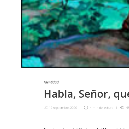
Identidad
Habla, Señor, qu
UC
,
19 septiembre, 2020
4 min
de lectura
4