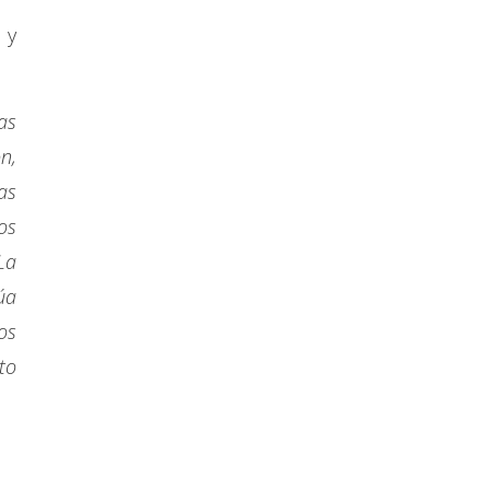
 y
as
n,
as
os
La
úa
os
to