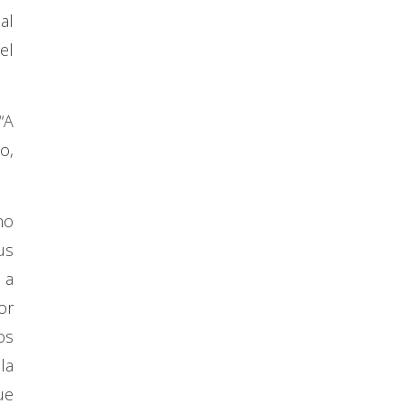
al
el
“A
o,
no
us
 a
or
os
la
ue