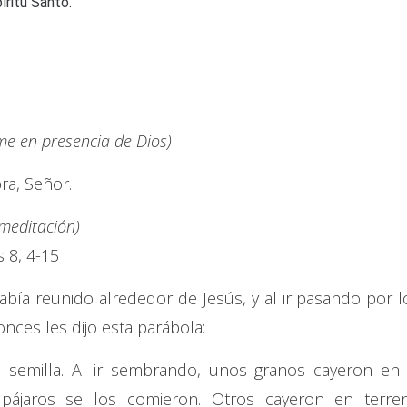
íritu Santo.
e en presencia de Dios)
ra, Señor.
 meditación)
 8, 4-15
bía reunido alrededor de Jesús, y al ir pasando por l
nces les dijo esta parábola:
 semilla. Al ir sembrando, unos granos cayeron en 
 pájaros se los comieron. Otros cayeron en terre