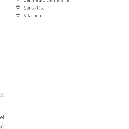
Santa Rita
Villarrica
os
el
no