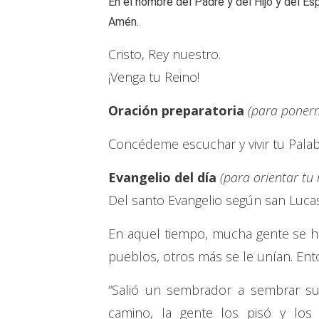
En el nombre del Padre y del Hijo y del Esp
Amén.
Cristo, Rey nuestro.
¡Venga tu Reino!
Oración preparatoria
(para ponerm
Concédeme escuchar y vivir tu Palab
Evangelio del día
(para orientar tu
Del santo Evangelio según san Lucas
En aquel tiempo, mucha gente se ha
pueblos, otros más se le unían. Ento
“Salió un sembrador a sembrar su
camino, la gente los pisó y los