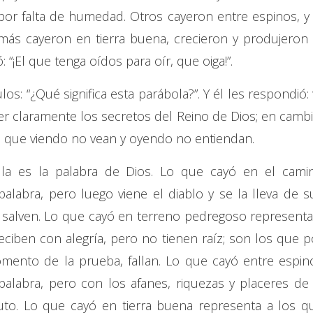
por falta de humedad. Otros cayeron entre espinos, y 
más cayeron en tierra buena, crecieron y produjeron 
 “¡El que tenga oídos para oír, que oiga!”.
s: “¿Qué significa esta parábola?”. Y él les respondió: 
r claramente los secretos del Reino de Dios; en cambi
a que viendo no vean y oyendo no entiendan.
milla es la palabra de Dios. Lo que cayó en el cami
alabra, pero luego viene el diablo y se la lleva de s
 salven. Lo que cayó en terreno pedregoso representa
reciben con alegría, pero no tienen raíz; son los que p
mento de la prueba, fallan. Lo que cayó entre espin
alabra, pero con los afanes, riquezas y placeres de 
uto. Lo que cayó en tierra buena representa a los q