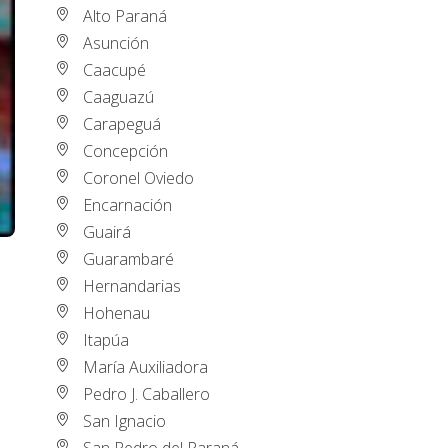
Alto Paraná
Asunción
Caacupé
Caaguazú
Carapeguá
Concepción
Coronel Oviedo
Encarnación
Guairá
Guarambaré
Hernandarias
Hohenau
Itapúa
María Auxiliadora
Pedro J. Caballero
San Ignacio
San Pedro del Paraná