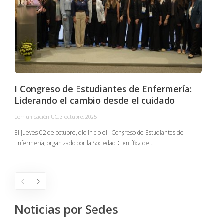
I Congreso de Estudiantes de Enfermería:
Liderando el cambio desde el cuidado
Comunicación UC
,
3 octubre, 2025
C
El jueves 02 de octubre, dio inicio el I Congreso de Estudiantes de
Enfermería, organizado por la Sociedad Científica de…
E
I
Noticias por Sedes