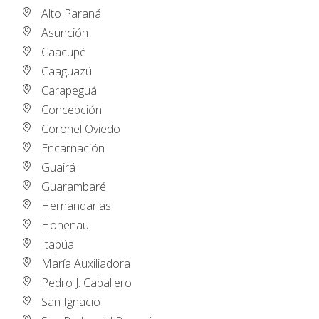
Alto Paraná
Asunción
Caacupé
Caaguazú
Carapeguá
Concepción
Coronel Oviedo
Encarnación
Guairá
Guarambaré
Hernandarias
Hohenau
Itapúa
María Auxiliadora
Pedro J. Caballero
San Ignacio