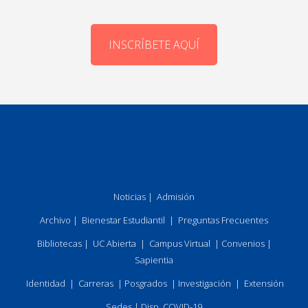
INSCRÍBETE AQUÍ
Noticias
|
Admisión
Archivo
|
Bienestar Estudiantil
|
Preguntas Frecuentes
Bibliotecas
|
UC Abierta
|
Campus Virtual
|
Convenios
|
Sapientia
Identidad
|
Carreras
|
Posgrados
|
Investigación
|
Extensión
Sedes
|
Disp. COVID-19