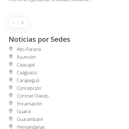
E
I
Noticias por Sedes
Alto Paraná
Asunción
Caacupé
Caaguazú
Carapeguá
Concepción
Coronel Oviedo
Encarnación
Guairá
Guarambaré
Hernandarias