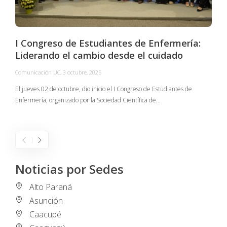
I Congreso de Estudiantes de Enfermería:
Liderando el cambio desde el cuidado
Comunicación UC
,
3 octubre, 2025
C
El jueves 02 de octubre, dio inicio el I Congreso de Estudiantes de
Enfermería, organizado por la Sociedad Científica de…
E
I
Noticias por Sedes
Alto Paraná
Asunción
Caacupé