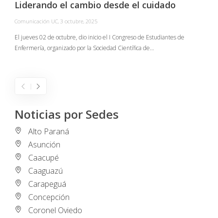
Liderando el cambio desde el cuidado
Comunicación UC
,
3 octubre, 2025
C
El jueves 02 de octubre, dio inicio el I Congreso de Estudiantes de
Enfermería, organizado por la Sociedad Científica de…
E
I
Noticias por Sedes
Alto Paraná
Asunción
Caacupé
Caaguazú
Carapeguá
Concepción
Coronel Oviedo