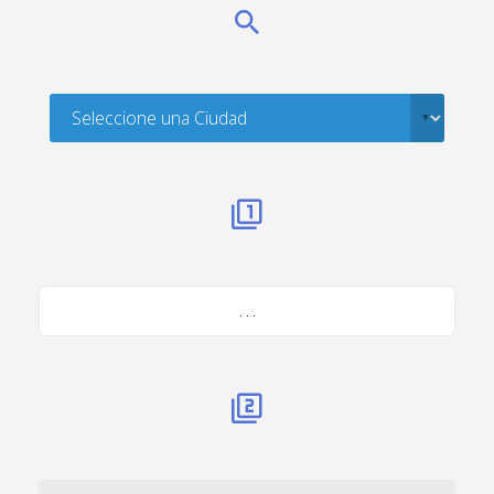
. . .