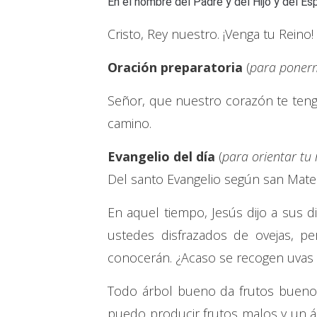
En el nombre del Padre y del Hijo y del Es
Cristo, Rey nuestro. ¡Venga tu Reino!
Oración preparatoria
(
para ponerm
Señor, que nuestro corazón te ten
camino.
Evangelio del día
(
para orientar tu
Del santo Evangelio según san Mate
En aquel tiempo, Jesús dijo a sus d
ustedes disfrazados de ovejas, p
conocerán. ¿Acaso se recogen uvas 
Todo árbol bueno da frutos buenos
puedo producir frutos malos y un 