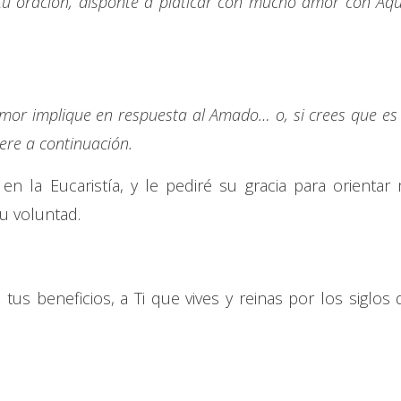
tu oración, disponte a platicar con mucho amor con Aqu
mor implique en respuesta al Amado… o, si crees que es 
iere a continuación.
o en la Eucaristía, y le pediré su gracia para orientar 
u voluntad.
tus beneficios, a Ti que vives y reinas por los siglos 