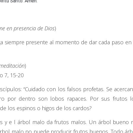
píritu Santo. Amén.
e en presencia de Dios
)
ga siempre presente al momento de dar cada paso en 
 meditación
)
o 7, 15-20
iscípulos: “Cuidado con los falsos profetas. Se acercan
ero por dentro son lobos rapaces. Por sus frutos l
de los espinos o higos de los cardos?
 y e l árbol malo da frutos malos. Un árbol bueno 
árbol malo no puede producir frutos buenos. Todo árb