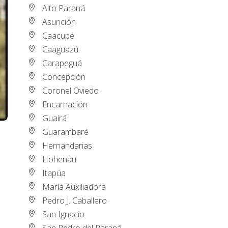
Alto Paraná
Asunción
Caacupé
Caaguazú
Carapeguá
Concepción
Coronel Oviedo
Encarnación
Guairá
Guarambaré
Hernandarias
Hohenau
Itapúa
María Auxiliadora
Pedro J. Caballero
San Ignacio
San Pedro del Paraná