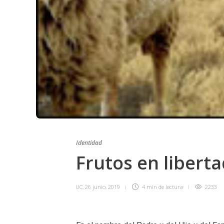
Identidad
Frutos en libert
UC
,
26 junio, 2019
4 min
de lectura
2233