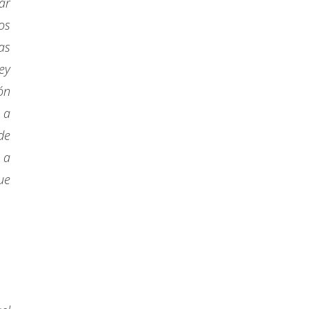
ar
os
as
ey
ón
 a
de
 a
ue