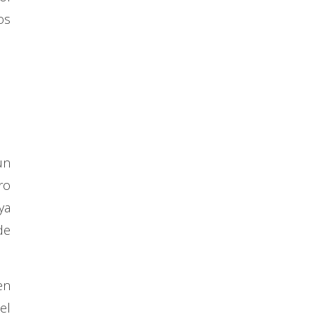
os
un
ro
ya
de
en
el