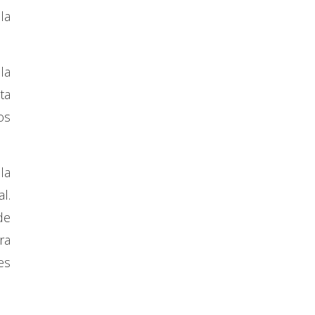
la
la
ta
os
la
l.
de
ra
es