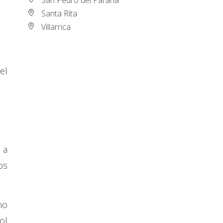
Santa Rita
Villarrica
el
 a
os
no
ol