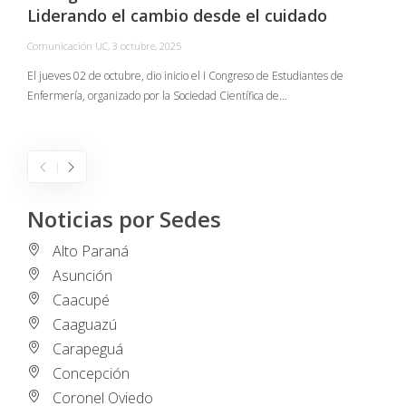
Liderando el cambio desde el cuidado
Comunicación UC
,
3 octubre, 2025
C
El jueves 02 de octubre, dio inicio el I Congreso de Estudiantes de
Enfermería, organizado por la Sociedad Científica de…
E
I
Noticias por Sedes
Alto Paraná
Asunción
Caacupé
Caaguazú
Carapeguá
Concepción
Coronel Oviedo