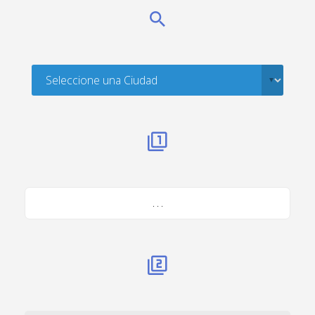
. . .