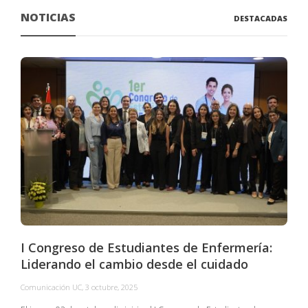
NOTICIAS
DESTACADAS
I Congreso de Estudiantes de Enfermería:
Liderando el cambio desde el cuidado
Comunicación UC
,
3 octubre, 2025
C