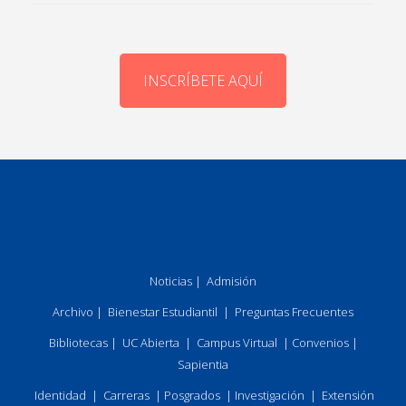
INSCRÍBETE AQUÍ
Noticias
|
Admisión
Archivo
|
Bienestar Estudiantil
|
Preguntas Frecuentes
Bibliotecas
|
UC Abierta
|
Campus Virtual
|
Convenios
|
Sapientia
Identidad
|
Carreras
|
Posgrados
|
Investigación
|
Extensión