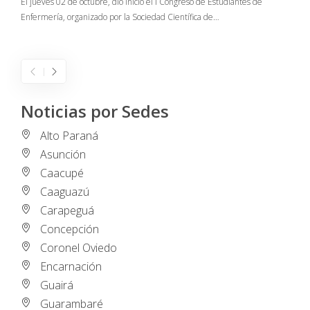
El jueves 02 de octubre, dio inicio el I Congreso de Estudiantes de
Enfermería, organizado por la Sociedad Científica de…
E
I
Noticias por Sedes
Alto Paraná
Asunción
Caacupé
Caaguazú
Carapeguá
Concepción
Coronel Oviedo
Encarnación
Guairá
Guarambaré