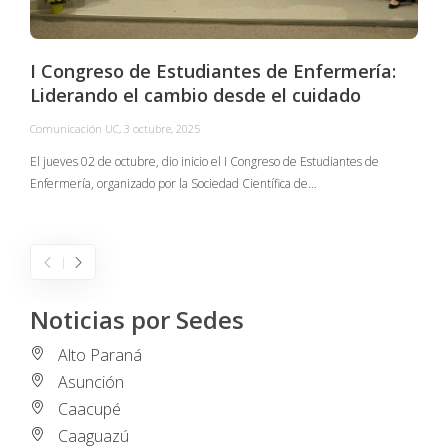
I Congreso de Estudiantes de Enfermería:
Liderando el cambio desde el cuidado
Comunicación UC
,
3 octubre, 2025
C
El jueves 02 de octubre, dio inicio el I Congreso de Estudiantes de
Enfermería, organizado por la Sociedad Científica de…
E
I
Noticias por Sedes
Alto Paraná
Asunción
Caacupé
Caaguazú