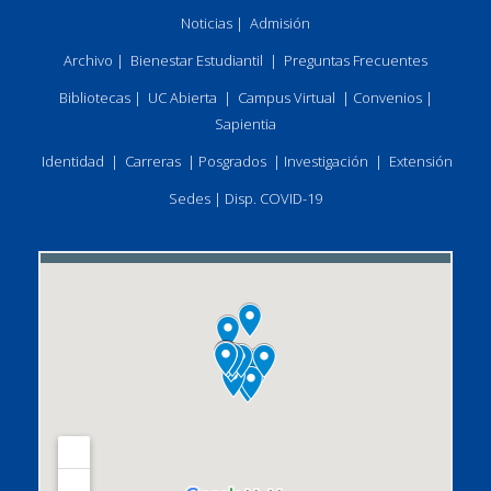
Noticias
|
Admisión
Archivo
|
Bienestar Estudiantil
|
Preguntas Frecuentes
Bibliotecas
|
UC Abierta
|
Campus Virtual
|
Convenios
|
Sapientia
Identidad
|
Carreras
|
Posgrados
|
Investigación
|
Extensión
Sedes
|
Disp. COVID-19