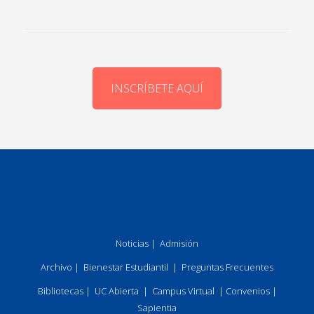
INSCRÍBETE AQUÍ
Noticias
|
Admisión
Archivo
|
Bienestar Estudiantil
|
Preguntas Frecuentes
Bibliotecas
|
UC Abierta
|
Campus Virtual
|
Convenios
|
Sapientia