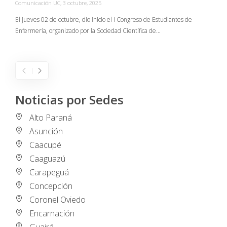
Comunicación UC
,
3 octubre, 2025
C
El jueves 02 de octubre, dio inicio el I Congreso de Estudiantes de
Enfermería, organizado por la Sociedad Científica de…
E
I
Noticias por Sedes
Alto Paraná
Asunción
Caacupé
Caaguazú
Carapeguá
Concepción
Coronel Oviedo
Encarnación