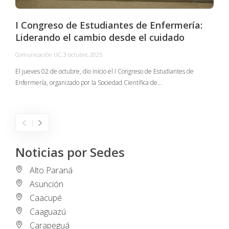
I Congreso de Estudiantes de Enfermería:
Liderando el cambio desde el cuidado
Comunicación UC
,
3 octubre, 2025
C
El jueves 02 de octubre, dio inicio el I Congreso de Estudiantes de
Enfermería, organizado por la Sociedad Científica de…
E
I
Noticias por Sedes
Alto Paraná
Asunción
Caacupé
Caaguazú
Carapeguá