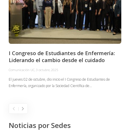
I Congreso de Estudiantes de Enfermería:
Liderando el cambio desde el cuidado
Comunicación UC
,
3 octubre, 2025
C
El jueves 02 de octubre, dio inicio el I Congreso de Estudiantes de
Enfermería, organizado por la Sociedad Científica de…
E
I
Noticias por Sedes