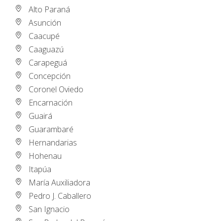
Alto Paraná
Asunción
Caacupé
Caaguazú
Carapeguá
Concepción
Coronel Oviedo
Encarnación
Guairá
Guarambaré
Hernandarias
Hohenau
Itapúa
María Auxiliadora
Pedro J. Caballero
San Ignacio