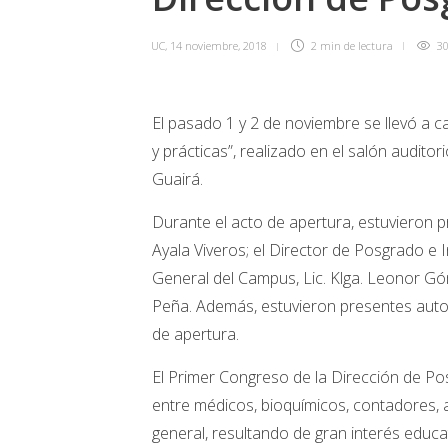
UC
,
14 noviembre, 2018
2 min
de lectura
30
El pasado 1 y 2 de noviembre se llevó a 
y prácticas”, realizado en el salón audit
Guairá.
Durante el acto de apertura, estuvieron p
Ayala Viveros; el Director de Posgrado e In
General del Campus, Lic. Klga. Leonor G
Peña. Además, estuvieron presentes autori
de apertura.
El Primer Congreso de la Dirección de Po
entre médicos, bioquímicos, contadores, 
general, resultando de gran interés educa