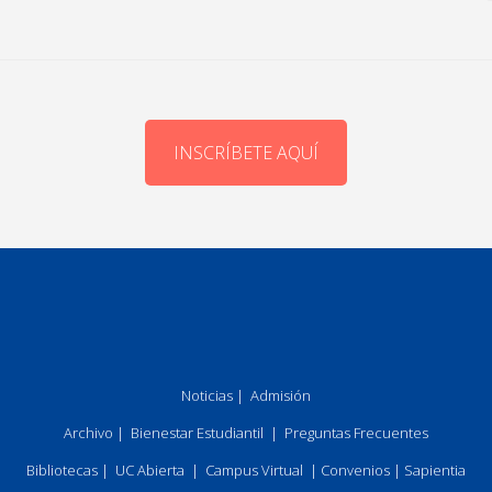
INSCRÍBETE AQUÍ
Noticias
|
Admisión
Archivo
|
Bienestar Estudiantil
|
Preguntas Frecuentes
Bibliotecas
|
UC Abierta
|
Campus Virtual
|
Convenios
|
Sapientia