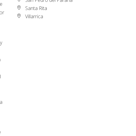
de
Santa Rita
or
Villarrica
y
a
l
na
n
e