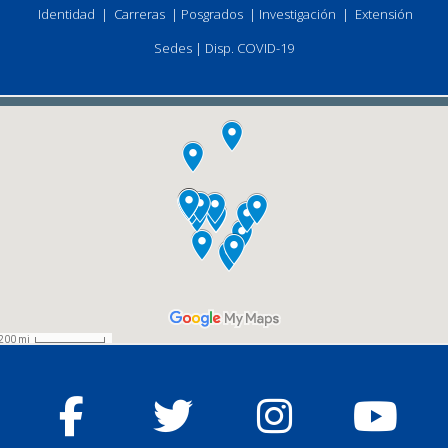
Identidad
|
Carreras
|
Posgrados
|
Investigación
|
Extensión
Sedes
|
Disp. COVID-19