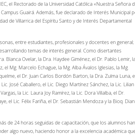
 MEC, el Rectorado de la Universidad Católica «Nuestra Señora 
el Campus Guairá. Además, fue declarado de Interés Municipal p
udad de Villarrica del Espíritu Santo y de Interés Departamental
nas, entre estudiantes, profesionales y docentes en general; 
esarrollando temas de interés general. Como disertantes
a. Blanca Ovelar, la Dra. Haydee Giménez, el Dr. Pablo Lemir, l
ez, el Mg. Marcelo Echague, la Mg. Alba Ávalos Iglesias, la Mg.
uelme, el Dr. Juan Carlos Bordón Barton, la Dra. Zulma Luna, e
l Lic. José Caballero, el Lic. Diego Martínez Sánchez, la Lic. Lilian
 Vargas, la Lic. Laura Joy Ramírez, la Lic. Dora Villalba, el Dr.
, el Lic. Félix Fariña, el Dr. Sebastián Mendoza y la Bioq. Dia
 más de 24 horas seguidas de capacitación, que los alumnos ha
der algo nuevo, haciendo honor a la excelencia académica qu