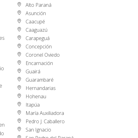
Alto Paraná
Asunción
Caacupé
Caaguazú
res
Carapeguá
Concepción
Coronel Oviedo
Encarnación
io
Guairá
Guarambaré
e
Hernandarias
Hohenau
Itapúa
María Auxiliadora
Pedro J. Caballero
 en
San Ignacio
do
San Pedro del Paraná