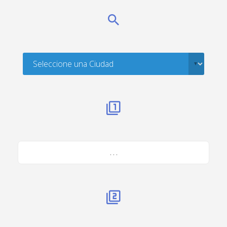
. . .