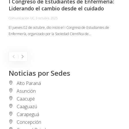
I Congreso de Estudiantes de Enfermería:
Liderando el cambio desde el cuidado
Comunicación UC
,
3 octubre, 2025
C
El jueves 02 de octubre, dio inicio el I Congreso de Estudiantes de
Enfermería, organizado por la Sociedad Científica de…
E
I
Noticias por Sedes
Alto Paraná
Asunción
Caacupé
Caaguazú
Carapeguá
Concepción