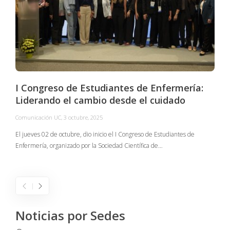
I Congreso de Estudiantes de Enfermería:
Liderando el cambio desde el cuidado
Comunicación UC
,
3 octubre, 2025
C
El jueves 02 de octubre, dio inicio el I Congreso de Estudiantes de
Enfermería, organizado por la Sociedad Científica de…
E
I
Noticias por Sedes