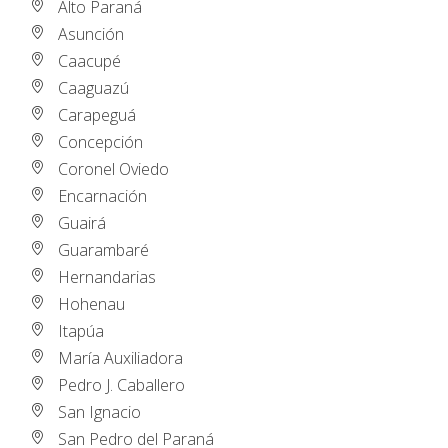
Alto Paraná
Asunción
Caacupé
Caaguazú
Carapeguá
Concepción
Coronel Oviedo
Encarnación
Guairá
Guarambaré
Hernandarias
Hohenau
Itapúa
María Auxiliadora
Pedro J. Caballero
San Ignacio
San Pedro del Paraná