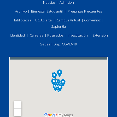
Noticias
|
Admisión
Archivo
|
Bienestar Estudiantil
|
Preguntas Frecuentes
Bibliotecas
|
UC Abierta
|
Campus Virtual
|
Convenios
|
Sapientia
Identidad
|
Carreras
|
Posgrados
|
Investigación
|
Extensión
Sedes
|
Disp. COVID-19