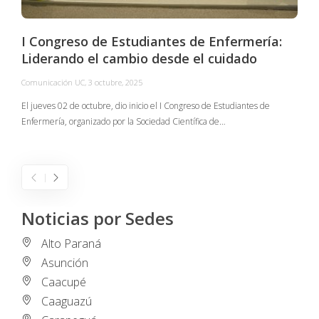
I Congreso de Estudiantes de Enfermería:
Liderando el cambio desde el cuidado
Comunicación UC
,
3 octubre, 2025
C
El jueves 02 de octubre, dio inicio el I Congreso de Estudiantes de
Enfermería, organizado por la Sociedad Científica de…
E
I
Noticias por Sedes
Alto Paraná
Asunción
Caacupé
Caaguazú