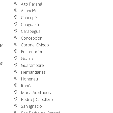
Alto Paraná
Asunción
Caacupé
Caaguazú
Carapeguá
Concepción
Coronel Oviedo
er
Encarnación
Guairá
as
Guarambaré
Hernandarias
Hohenau
Itapúa
María Auxiliadora
Pedro J. Caballero
San Ignacio
San Pedro del Paraná