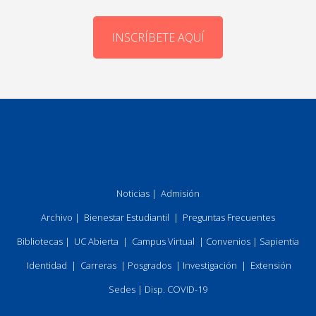
INSCRÍBETE AQUÍ
Noticias
|
Admisión
Archivo
|
Bienestar Estudiantil
|
Preguntas Frecuentes
Bibliotecas
|
UC Abierta
|
Campus Virtual
|
Convenios
|
Sapientia
Identidad
|
Carreras
|
Posgrados
|
Investigación
|
Extensión
Sedes
|
Disp. COVID-19