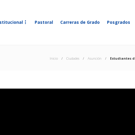
stitucional
Pastoral
Carreras de Grado
Posgrados
Inicio
Ciudades
Asunción
Estudiantes d