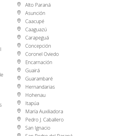
Alto Paraná
Asunción
Caacupé
Caaguazú
Carapeguá
Concepción
l
Coronel Oviedo
Encarnación
Guairá
de
Guarambaré
Hernandarias
Hohenau
Itapúa
s
María Auxiliadora
Pedro J. Caballero
San Ignacio
San Pedro del Paraná