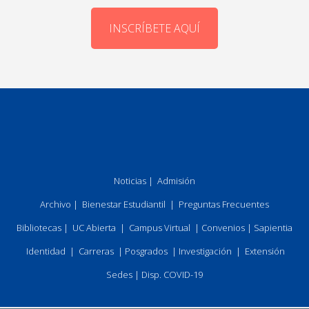
INSCRÍBETE AQUÍ
Noticias
|
Admisión
Archivo
|
Bienestar Estudiantil
|
Preguntas Frecuentes
Bibliotecas
|
UC Abierta
|
Campus Virtual
|
Convenios
|
Sapientia
Identidad
|
Carreras
|
Posgrados
|
Investigación
|
Extensión
Sedes
|
Disp. COVID-19