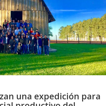
izan una expedición para
cial productivo del