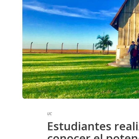
UC
Estudiantes real
conocer el poten