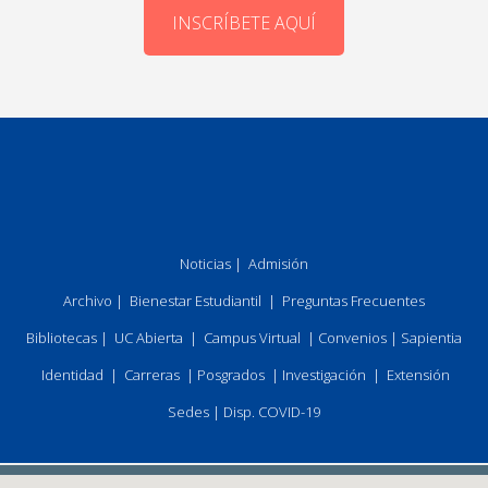
INSCRÍBETE AQUÍ
Noticias
|
Admisión
Archivo
|
Bienestar Estudiantil
|
Preguntas Frecuentes
Bibliotecas
|
UC Abierta
|
Campus Virtual
|
Convenios
|
Sapientia
Identidad
|
Carreras
|
Posgrados
|
Investigación
|
Extensión
Sedes
|
Disp. COVID-19