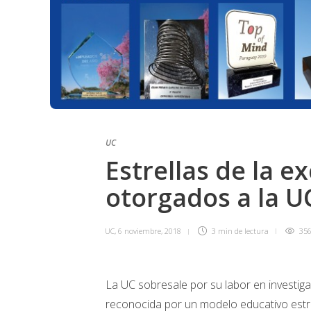
UC
Estrellas de la e
otorgados a la U
UC
,
6 noviembre, 2018
3 min
de lectura
35
La UC sobresale por su labor en investiga
reconocida por un modelo educativo estre