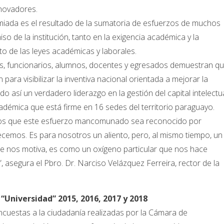
novadores.
emiada es el resultado de la sumatoria de esfuerzos de muchos
o de la institución, tanto en la exigencia académica y la
o de las leyes académicas y laborales.
vos, funcionarios, alumnos, docentes y egresados demuestran q
para visibilizar la inventiva nacional orientada a mejorar la
o así un verdadero liderazgo en la gestión del capital intelectu
démica que está firme en 16 sedes del territorio paraguayo.
os que este esfuerzo mancomunado sea reconocido por
ecemos. Es para nosotros un aliento, pero, al mismo tiempo, un
e nos motiva, es como un oxígeno particular que nos hace
, asegura el Pbro. Dr. Narciso Velázquez Ferreira, rector de la
“Universidad” 2015, 2016, 2017 y 2018
cuestas a la ciudadanía realizadas por la Cámara de