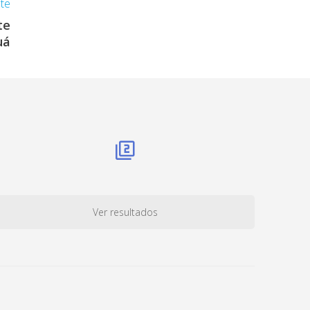
nte
te
uá
Ver resultados