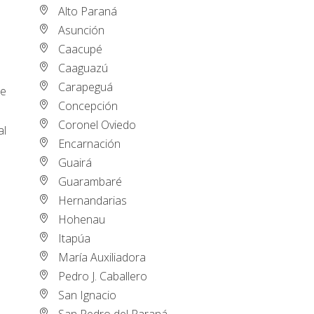
Alto Paraná
Asunción
Caacupé
Caaguazú
Carapeguá
ue
Concepción
Coronel Oviedo
al
Encarnación
Guairá
Guarambaré
Hernandarias
Hohenau
Itapúa
María Auxiliadora
Pedro J. Caballero
San Ignacio
San Pedro del Paraná