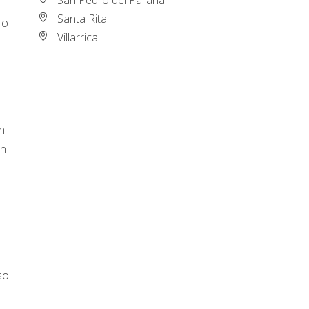
Santa Rita
ro
Villarrica
n
on
l
so