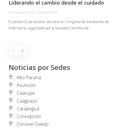
Liderando el cambio desde el cuidado
Comunicación UC
,
3 octubre, 2025
C
El jueves 02 de octubre, dio inicio el I Congreso de Estudiantes de
Enfermería, organizado por la Sociedad Científica de…
E
I
Noticias por Sedes
Alto Paraná
Asunción
Caacupé
Caaguazú
Carapeguá
Concepción
Coronel Oviedo