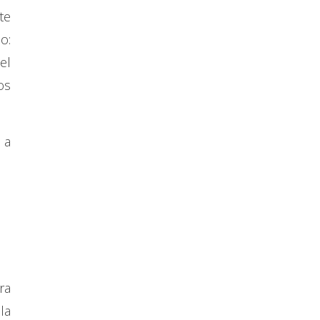
te
o:
el
os
 a
ra
la