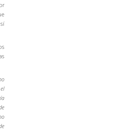
or
ue
sí
os
as
no
el
ía
de
no
de