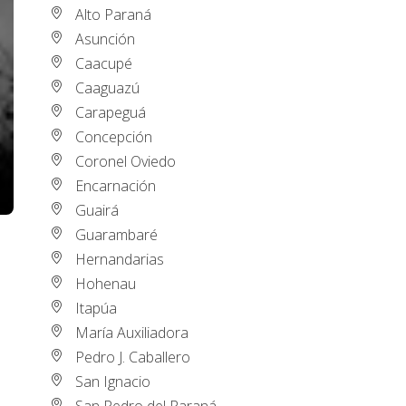
Alto Paraná
Asunción
Caacupé
Caaguazú
Carapeguá
Concepción
Coronel Oviedo
Encarnación
Guairá
Guarambaré
Hernandarias
Hohenau
Itapúa
María Auxiliadora
Pedro J. Caballero
San Ignacio
San Pedro del Paraná