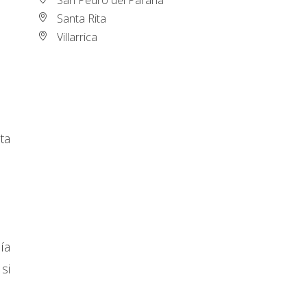
Santa Rita
Villarrica
ta
ía
si