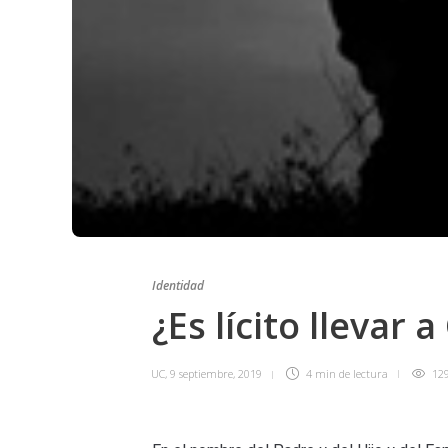
Identidad
¿Es lícito llevar 
UC
,
9 septiembre, 2019
4 min
de lectura
12