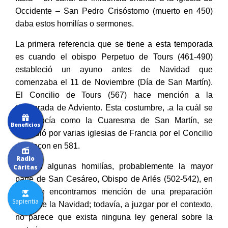
Occidente – San Pedro Crisóstomo (muerto en 450)
daba estos homilías o sermones.
La primera referencia que se tiene a esta temporada
es cuando el obispo Perpetuo de Tours (461-490)
estableció un ayuno antes de Navidad que
comenzaba el 11 de Noviembre (Día de San Martín).
El Concilio de Tours (567) hace mención a la
temporada de Adviento. Esta costumbre, .a la cuál se
le conocía como la Cuaresma de San Martín, se
Beneficios
extendió por varias iglesias de Francia por el Concilio
de Macon en 581.
Radio
Existen algunas homilías, probablemente la mayor
Cáritas
parte de San Cesáreo, Obispo de Arlés (502-542), en
las que encontramos mención de una preparación
Sapientia
antes de la Navidad; todavía, a juzgar por el contexto,
no parece que exista ninguna ley general sobre la