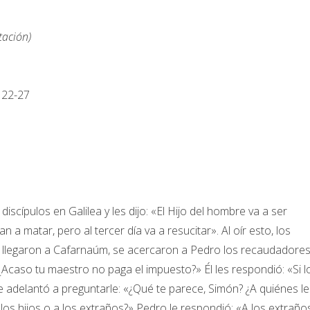
tación)
 22-27
iscípulos en Galilea y les dijo: «El Hijo del hombre va a ser
a matar, pero al tercer día va a resucitar». Al oír esto, los
do llegaron a Cafarnaúm, se acercaron a Pedro los recaudadore
«¿Acaso tu maestro no paga el impuesto?» Él les respondió: «Si l
se adelantó a preguntarle: «¿Qué te parece, Simón? ¿A quiénes le
 los hijos o a los extraños?» Pedro le respondió: «A los extraño