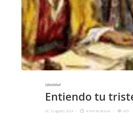
Identidad
Entiendo tu trist
UC
,
12 agosto, 2024
4 min
de lectura
605