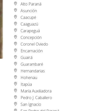
Alto Paraná
Asunción
Caacupé
Caaguazú
Carapeguá
Concepción
Coronel Oviedo
Encarnación
Guairá
Guarambaré
Hernandarias
Hohenau
Itapúa
María Auxiliadora
Pedro J. Caballero
San Ignacio
San Pedro del Paraná