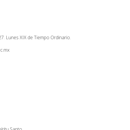
7. Lunes XIX de Tiempo Ordinario.
rc.mx
íritu Santo.