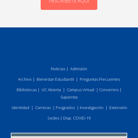
INSCRÍBETE AQUÍ
Noticias
|
Admisión
Archivo
|
Bienestar Estudiantil
|
Preguntas Frecuentes
Bibliotecas
|
UC Abierta
|
Campus Virtual
|
Convenios
|
Sapientia
Identidad
|
Carreras
|
Posgrados
|
Investigación
|
Extensión
Sedes
|
Disp. COVID-19