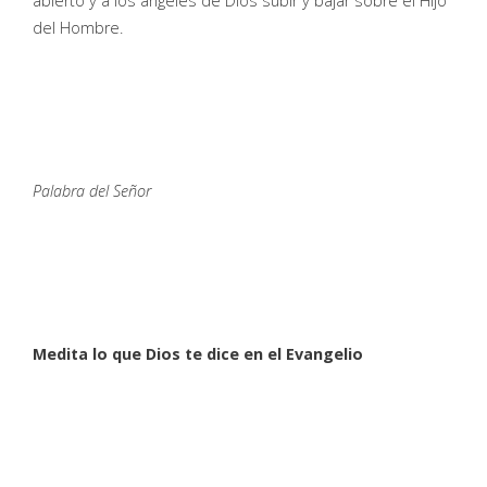
abierto y a los ángeles de Dios subir y bajar sobre el Hijo
del Hombre.
Palabra del Señor
Medita lo que Dios te dice en el Evangelio