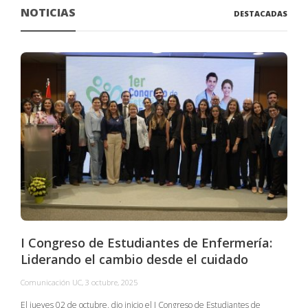
NOTICIAS
DESTACADAS
I Congreso de Estudiantes de Enfermería:
Liderando el cambio desde el cuidado
Comunicación UC
,
3 octubre, 2025
C
El jueves 02 de octubre, dio inicio el I Congreso de Estudiantes de