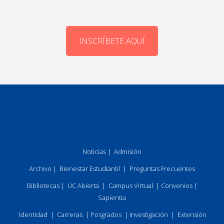
INSCRÍBETE AQUÍ
Noticias
|
Admisión
Archivo
|
Bienestar Estudiantil
|
Preguntas Frecuentes
Bibliotecas
|
UC Abierta
|
Campus Virtual
|
Convenios
|
Sapientia
Identidad
|
Carreras
|
Posgrados
|
Investigación
|
Extensión