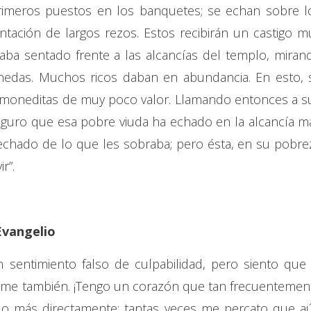
rimeros puestos en los banquetes; se echan sobre l
ntación de largos rezos. Estos recibirán un castigo m
taba sentado frente a las alcancías del templo, miran
nedas. Muchos ricos daban en abundancia. En esto, 
 moneditas de muy poco valor. Llamando entonces a s
 aseguro que esa pobre viuda ha echado en la alcancía m
chado de lo que les sobraba; pero ésta, en su pobre
r”.
Evangelio
 sentimiento falso de culpabilidad, pero siento que 
rseme también. ¡Tengo un corazón que tan frecuentemen
rlo más directamente: tantas veces me percato que a