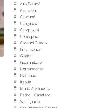
Alto Paraná
Asunción
Caacupé
Caaguazú
Carapeguá
Concepción
Coronel Oviedo
Encarnación
Guairá
Guarambaré
Hernandarias
Hohenau
Itapúa
María Auxiliadora
Pedro J. Caballero
San Ignacio
San Pedro del Paraná