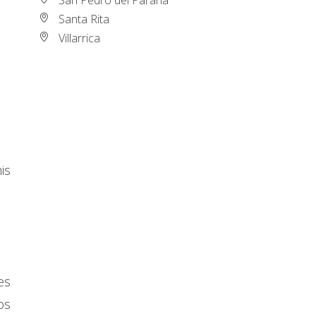
Santa Rita
Villarrica
is
es
os