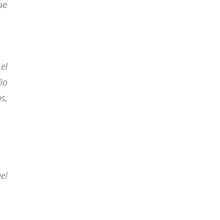
ue
el
io
s,
el