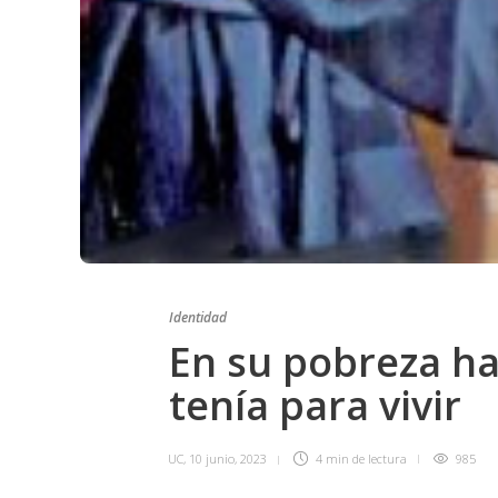
Identidad
En su pobreza ha
tenía para vivir
UC
,
10 junio, 2023
4 min
de lectura
985