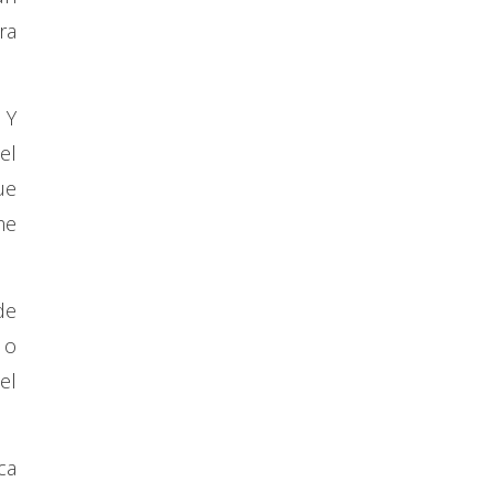
ra
 Y
el
ue
me
de
 o
el
ca