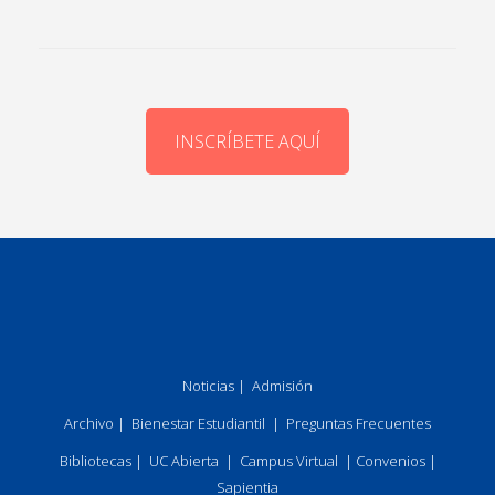
INSCRÍBETE AQUÍ
Noticias
|
Admisión
Archivo
|
Bienestar Estudiantil
|
Preguntas Frecuentes
Bibliotecas
|
UC Abierta
|
Campus Virtual
|
Convenios
|
Sapientia