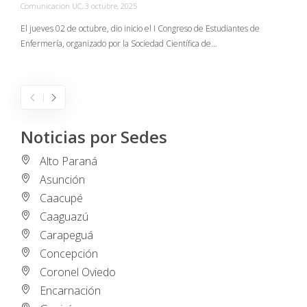
Comunicación UC
,
3 octubre, 2025
C
El jueves 02 de octubre, dio inicio el I Congreso de Estudiantes de
Enfermería, organizado por la Sociedad Científica de…
E
I
Noticias por Sedes
Alto Paraná
Asunción
Caacupé
Caaguazú
Carapeguá
Concepción
Coronel Oviedo
Encarnación