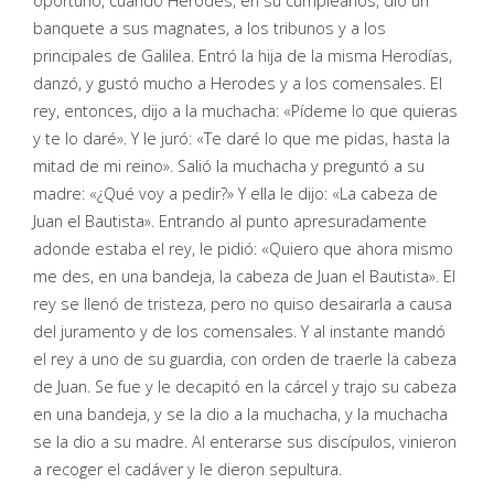
oportuno, cuando Herodes, en su cumpleaños, dio un
banquete a sus magnates, a los tribunos y a los
principales de Galilea. Entró la hija de la misma Herodías,
danzó, y gustó mucho a Herodes y a los comensales. El
rey, entonces, dijo a la muchacha: «Pídeme lo que quieras
y te lo daré». Y le juró: «Te daré lo que me pidas, hasta la
mitad de mi reino». Salió la muchacha y preguntó a su
madre: «¿Qué voy a pedir?» Y ella le dijo: «La cabeza de
Juan el Bautista». Entrando al punto apresuradamente
adonde estaba el rey, le pidió: «Quiero que ahora mismo
me des, en una bandeja, la cabeza de Juan el Bautista». El
rey se llenó de tristeza, pero no quiso desairarla a causa
del juramento y de los comensales. Y al instante mandó
el rey a uno de su guardia, con orden de traerle la cabeza
de Juan. Se fue y le decapitó en la cárcel y trajo su cabeza
en una bandeja, y se la dio a la muchacha, y la muchacha
se la dio a su madre. Al enterarse sus discípulos, vinieron
a recoger el cadáver y le dieron sepultura.