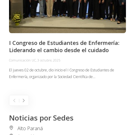
I Congreso de Estudiantes de Enfermería:
Liderando el cambio desde el cuidado
Comunicación UC
,
3 octubre, 2025
C
El jueves 02 de octubre, dio inicio el I Congreso de Estudiantes de
Enfermería, organizado por la Sociedad Científica de…
E
I
Noticias por Sedes
Alto Paraná