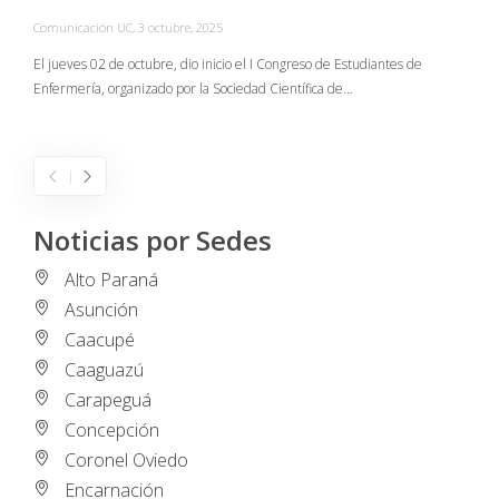
Comunicación UC
,
3 octubre, 2025
C
El jueves 02 de octubre, dio inicio el I Congreso de Estudiantes de
Enfermería, organizado por la Sociedad Científica de…
E
I
Noticias por Sedes
Alto Paraná
Asunción
Caacupé
Caaguazú
Carapeguá
Concepción
Coronel Oviedo
Encarnación