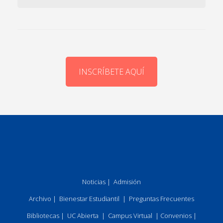
INSCRÍBETE AQUÍ
Noticias
|
Admisión
Archivo
|
Bienestar Estudiantil
|
Preguntas Frecuentes
Bibliotecas
|
UC Abierta
|
Campus Virtual
|
Convenios
|