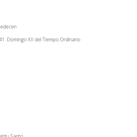
obedecen
41. Domingo XII del Tiempo Ordinario
íritu Santo.