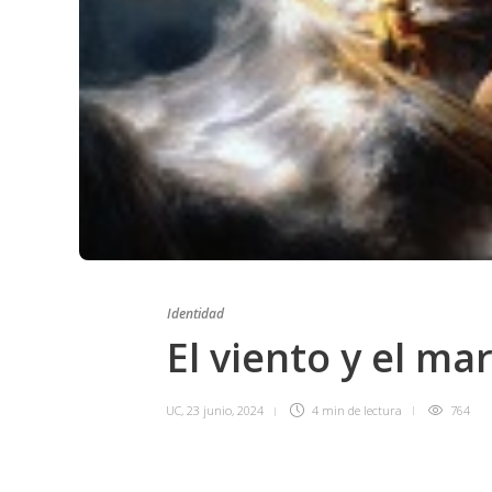
Identidad
El viento y el ma
UC
,
23 junio, 2024
4 min
de lectura
764