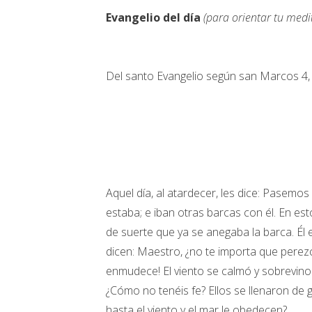
Evangelio del día
(para orientar tu medi
Del santo Evangelio según san Marcos 4,
Aquel día, al atardecer, les dice: Pasemos 
estaba; e iban otras barcas con él. En est
de suerte que ya se anegaba la barca. Él
dicen: Maestro, ¿no te importa que perezca
enmudece! El viento se calmó y sobrevino 
¿Cómo no tenéis fe? Ellos se llenaron de 
hasta el viento y el mar le obedecen?