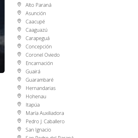
Alto Paraná
Asunción
Caacupé
Caaguazú
Carapeguá
Concepción
Coronel Oviedo
Encarnación
Guairá
Guarambaré
Hernandarias
Hohenau
Itapúa
María Auxiliadora
Pedro J. Caballero
San Ignacio
San Pedro del Paraná