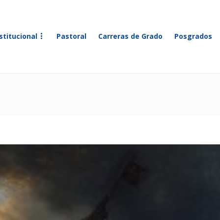
stitucional
Pastoral
Carreras de Grado
Posgrados