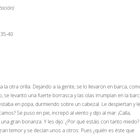
tación)
 35-40
a la otra orilla. Dejando a la gente, se lo llevaron en barca, com
o, se levantó una fuerte borrasca y las olas irrumpían en la barc
 estaba en popa, durmiendo sobre un cabezal. Le despiertan y l
mos? Se puso en pie, increpó al viento y dijo al mar: ¡Calla,
una gran bonanza. Y les dijo: ¿Por qué estáis con tanto miedo?
gran temor y se decían unos a otros: Pues ¿quién es éste que