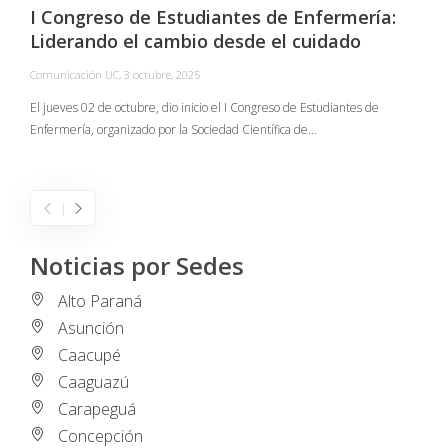
I Congreso de Estudiantes de Enfermería:
Liderando el cambio desde el cuidado
Comunicación UC
,
3 octubre, 2025
C
El jueves 02 de octubre, dio inicio el I Congreso de Estudiantes de
Enfermería, organizado por la Sociedad Científica de…
E
I
Noticias por Sedes
Alto Paraná
Asunción
Caacupé
Caaguazú
Carapeguá
Concepción