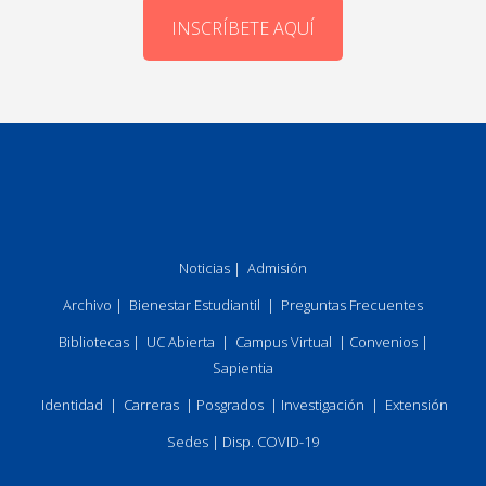
INSCRÍBETE AQUÍ
Noticias
|
Admisión
Archivo
|
Bienestar Estudiantil
|
Preguntas Frecuentes
Bibliotecas
|
UC Abierta
|
Campus Virtual
|
Convenios
|
Sapientia
Identidad
|
Carreras
|
Posgrados
|
Investigación
|
Extensión
Sedes
|
Disp. COVID-19