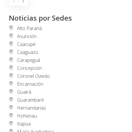
Noticias por Sedes
Alto Paraná
Asunción
Caacupé
Caaguazú
Carapeguá
Concepción
Coronel Oviedo
Encarnación
Guairá
Guarambaré
Hernandarias
Hohenau
Itapúa
María Auxiliadora