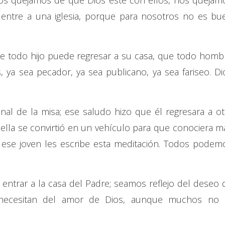
os quejamos de que Dios esté con ellos, nos quejam
entre a una iglesia, porque para nosotros no es bu
 todo hijo puede regresar a su casa, que todo homb
, ya sea pecador, ya sea publicano, ya sea fariseo. Di
nal de la misa; ese saludo hizo que él regresara a ot
o ella se convirtió en un vehículo para que conociera m
a ese joven les escribe esta meditación. Todos podem
entrar a la casa del Padre; seamos reflejo del deseo 
necesitan del amor de Dios, aunque muchos no 