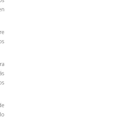
os
en
re
os
ra
ás
os
de
lo