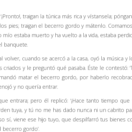
‘¡Pronto!, traigan la túnica más rica y vístansela; póngan
 los pies; traigan el becerro gordo y mátenlo. Comamos
o mío estaba muerto y ha vuelto a la vida, estaba perdi
l banquete.
l volver, cuando se acercó a la casa, oyó la música y l
 criados y le preguntó qué pasaba. Éste le contestó: ‘
mandó matar el becerro gordo, por haberlo recobra
nojó y no quería entrar.
ue entrara; pero él replicó: ‘¡Hace tanto tiempo que 
rden tuya, y tú no me has dado nunca ni un cabrito pa
sí, viene ese hijo tuyo, que despilfarró tus bienes c
 becerro gordo’.