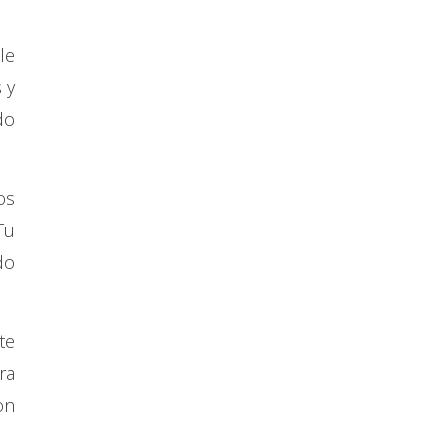
le
 y
do
os
Tu
do
te
ra
on