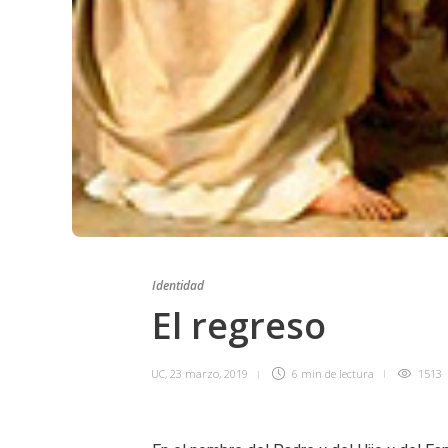
Identidad
El regreso
UC
,
23 marzo, 2019
6 min
de lectura
1513