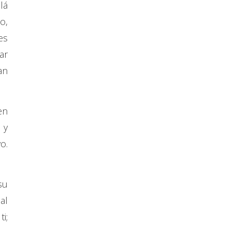
lá
o,
es
ar
an
en
 y
o.
su
al
i;