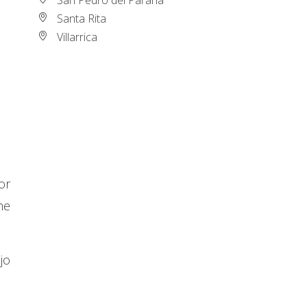
Santa Rita
Villarrica
or
me
jo