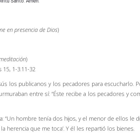
píritu Santo. Amén.
e en presencia de Dios
)
 meditación
)
 15, 1-3.11-32
sús los publicanos y los pecadores para escucharlo. P
 murmuraban entre sí: “Éste recibe a los pecadores y co
a: “Un hombre tenía dos hijos, y el menor de ellos le di
la herencia que me toca’. Y él les repartió los bienes.