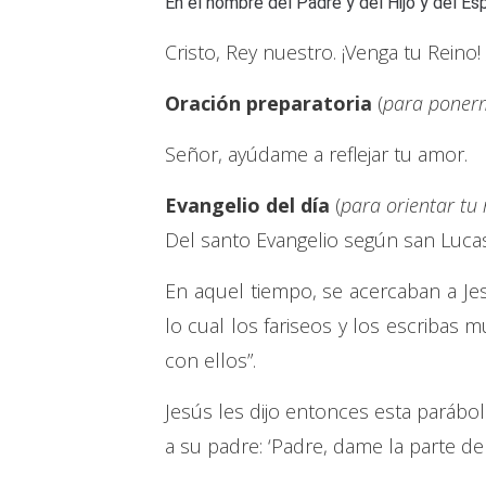
En el nombre del Padre y del Hijo y del Es
Cristo, Rey nuestro. ¡Venga tu Reino!
Oración preparatoria
(
para ponerm
Señor, ayúdame a reflejar tu amor.
Evangelio del día
(
para orientar tu
Del santo Evangelio según san Lucas
En aquel tiempo, se acercaban a Je
lo cual los fariseos y los escribas
con ellos”.
Jesús les dijo entonces esta parábol
a su padre: ‘Padre, dame la parte de 