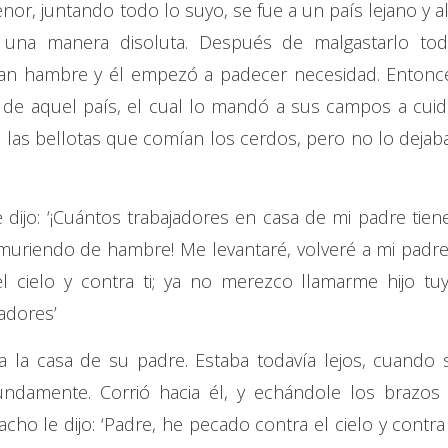
or, juntando todo lo suyo, se fue a un país lejano y al
e una manera disoluta. Después de malgastarlo tod
ran hambre y él empezó a padecer necesidad. Entonc
e de aquel país, el cual lo mandó a sus campos a cuid
 las bellotas que comían los cerdos, pero no lo dejab
 dijo: ‘¡Cuántos trabajadores en casa de mi padre tien
 muriendo de hambre! Me levantaré, volveré a mi padre
l cielo y contra ti; ya no merezco llamarme hijo tuy
adores’
 la casa de su padre. Estaba todavía lejos, cuando 
undamente. Corrió hacia él, y echándole los brazos 
ho le dijo: ‘Padre, he pecado contra el cielo y contra t