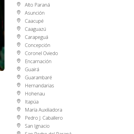
Alto Paraná
Asunción
Caacupé
Caaguazú
Carapeguá
Concepción
Coronel Oviedo
Encarnación
Guairá
Guarambaré
Hernandarias
Hohenau
Itapúa
María Auxiliadora
Pedro J. Caballero
San Ignacio
San Pedro del Paraná