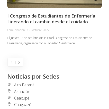
I Congreso de Estudiantes de Enfermería:
Liderando el cambio desde el cuidado
Comunicación UC
,
3 octubre, 2025
C
El jueves 02 de octubre, dio inicio el I Congreso de Estudiantes de
Enfermería, organizado por la Sociedad Científica de…
E
I
Noticias por Sedes
Alto Paraná
Asunción
Caacupé
Caaguazú