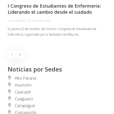
I Congreso de Estudiantes de Enfermería:
Liderando el cambio desde el cuidado
Comunicación UC
,
3 octubre, 2025
C
El jueves 02 de octubre, dio inicio el I Congreso de Estudiantes de
Enfermería, organizado por la Sociedad Científica de…
E
I
Noticias por Sedes
Alto Paraná
Asunción
Caacupé
Caaguazú
Carapeguá
Concepción