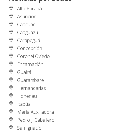
Alto Paraná
Asunción
Caacupé
Caaguazú
Carapeguá
Concepción
Coronel Oviedo
Encarnación
Guairá
Guarambaré
Hernandarias
Hohenau
Itapúa
María Auxiliadora
Pedro J. Caballero
San Ignacio