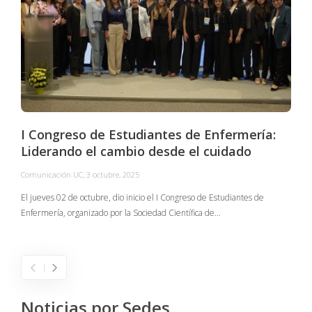
I Congreso de Estudiantes de Enfermería:
Liderando el cambio desde el cuidado
Comunicación UC
,
3 octubre, 2025
C
El jueves 02 de octubre, dio inicio el I Congreso de Estudiantes de
Enfermería, organizado por la Sociedad Científica de…
E
I
Noticias por Sedes