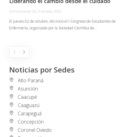
Liderando el cambio desde el cuidado
Comunicación UC
,
3 octubre, 2025
C
El jueves 02 de octubre, dio inicio el I Congreso de Estudiantes de
Enfermería, organizado por la Sociedad Científica de…
E
I
Noticias por Sedes
Alto Paraná
Asunción
Caacupé
Caaguazú
Carapeguá
Concepción
Coronel Oviedo