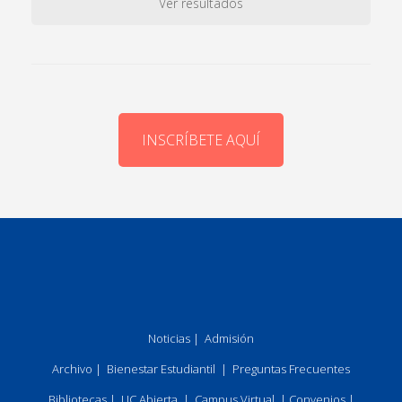
Ver resultados
INSCRÍBETE AQUÍ
Noticias
|
Admisión
Archivo
|
Bienestar Estudiantil
|
Preguntas Frecuentes
Bibliotecas
|
UC Abierta
|
Campus Virtual
|
Convenios
|