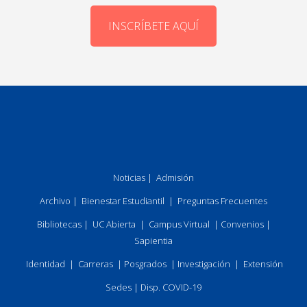
INSCRÍBETE AQUÍ
Noticias
|
Admisión
Archivo
|
Bienestar Estudiantil
|
Preguntas Frecuentes
Bibliotecas
|
UC Abierta
|
Campus Virtual
|
Convenios
|
Sapientia
Identidad
|
Carreras
|
Posgrados
|
Investigación
|
Extensión
Sedes
|
Disp. COVID-19