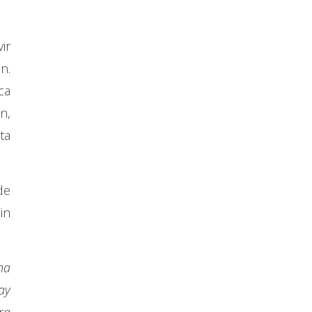
ir
n.
ca
n,
ta
de
in
na
ay