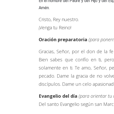
En el nombre del Padre y del Hijo y del Esp
Amén.
Cristo, Rey nuestro.
¡Venga tu Reino!
Oración preparatoria
(para ponerm
Gracias, Señor, por el don de la 
Bien sabes que confío en ti, per
solamente en ti. Te amo, Señor, p
pecado. Dame la gracia de no volv
discípulos. Dame un celo apasionado
Evangelio del día
(para orientar tu
Del santo Evangelio según san Marc