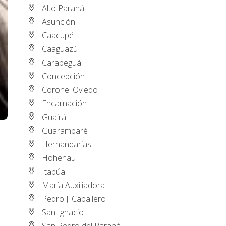
Alto Paraná
Asunción
Caacupé
Caaguazú
Carapeguá
Concepción
Coronel Oviedo
Encarnación
Guairá
Guarambaré
Hernandarias
Hohenau
Itapúa
María Auxiliadora
Pedro J. Caballero
San Ignacio
San Pedro del Paraná