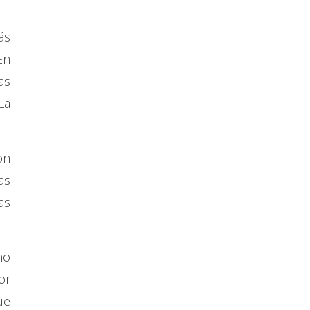
ás
En
as
La
on
as
as
no
or
ue