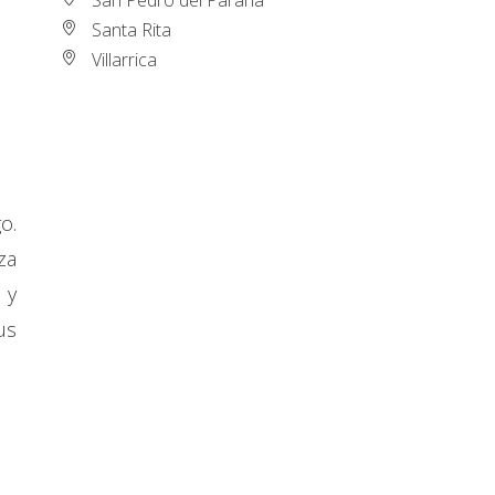
Santa Rita
Villarrica
o.
za
 y
us