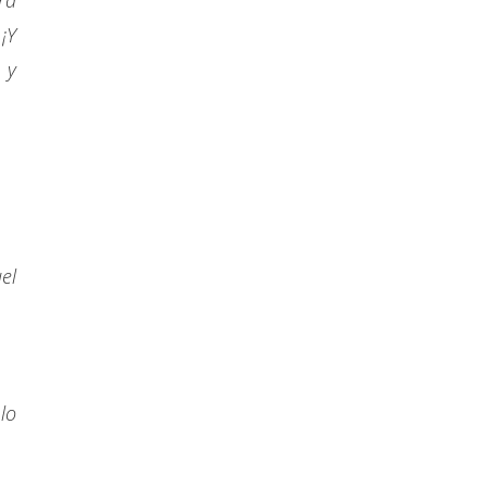
ra
¡Y
 y
el
lo