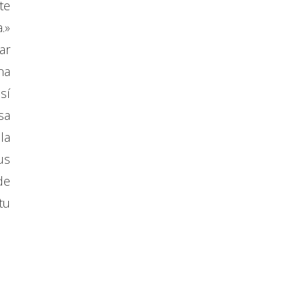
te
.»
ar
na
sí
sa
la
us
de
tu