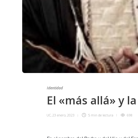
Identidad
El «más allá» y l
UC
,
23 enero, 2023
5 min
de lectura
698