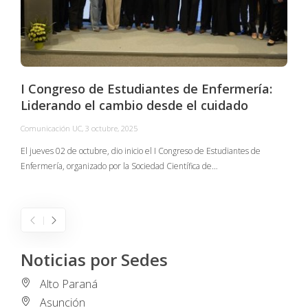
I Congreso de Estudiantes de Enfermería:
Liderando el cambio desde el cuidado
Comunicación UC
,
3 octubre, 2025
C
El jueves 02 de octubre, dio inicio el I Congreso de Estudiantes de
Enfermería, organizado por la Sociedad Científica de…
E
I
Noticias por Sedes
Alto Paraná
Asunción