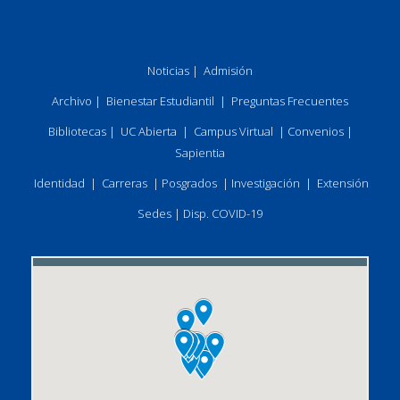
Noticias
|
Admisión
Archivo
|
Bienestar Estudiantil
|
Preguntas Frecuentes
Bibliotecas
|
UC Abierta
|
Campus Virtual
|
Convenios
|
Sapientia
Identidad
|
Carreras
|
Posgrados
|
Investigación
|
Extensión
Sedes
|
Disp. COVID-19