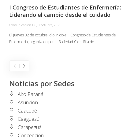
I Congreso de Estudiantes de Enfermería:
Liderando el cambio desde el cuidado
Comunicación UC
,
3 octubre, 2025
C
El jueves 02 de octubre, dio inicio el I Congreso de Estudiantes de
Enfermería, organizado por la Sociedad Científica de…
E
I
Noticias por Sedes
Alto Paraná
Asunción
Caacupé
Caaguazú
Carapeguá
Concepción