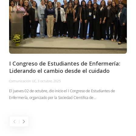
I Congreso de Estudiantes de Enfermería:
Liderando el cambio desde el cuidado
Comunicación UC
,
3 octubre, 2025
C
El jueves 02 de octubre, dio inicio el I Congreso de Estudiantes de
Enfermería, organizado por la Sociedad Científica de…
E
I