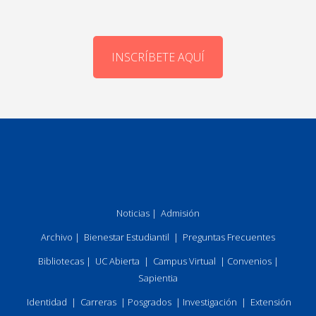
INSCRÍBETE AQUÍ
Noticias
|
Admisión
Archivo
|
Bienestar Estudiantil
|
Preguntas Frecuentes
Bibliotecas
|
UC Abierta
|
Campus Virtual
|
Convenios
|
Sapientia
Identidad
|
Carreras
|
Posgrados
|
Investigación
|
Extensión