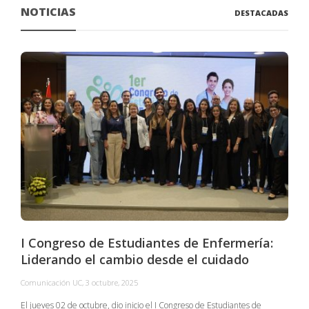
NOTICIAS
DESTACADAS
I Congreso de Estudiantes de Enfermería:
Liderando el cambio desde el cuidado
Comunicación UC
,
3 octubre, 2025
C
El jueves 02 de octubre, dio inicio el I Congreso de Estudiantes de