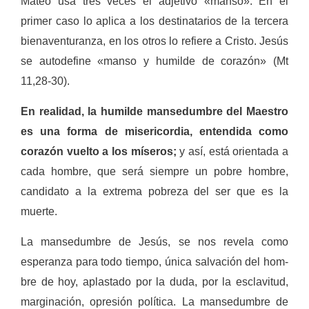
Mateo usa tres veces el adjetivo «manso». En el
primer caso lo aplica a los destinatarios de la tercera
bienaventuranza, en los otros lo refiere a Cristo. Jesús
se autodefine «manso y humilde de corazón» (Mt
11,28-30).
En realidad, la humilde mansedum­bre del Maestro
es una forma de mise­ricordia, entendida como
corazón vuel­to a los míseros;
y así, está orientada a
cada hombre, que será siempre un pobre hombre,
candidato a la extrema pobreza del ser que es la
muerte.
La mansedumbre de Jesús, se nos revela como
esperanza para todo tiempo, única salvación del hom­
bre de hoy, aplasta­do por la duda, por la esclavitud,
margi­nación, opresión po­lítica. La mansedum­bre de