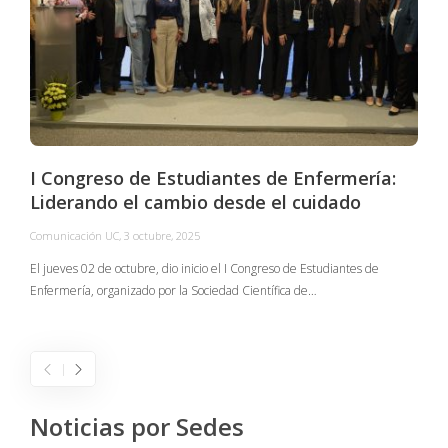
I Congreso de Estudiantes de Enfermería:
Liderando el cambio desde el cuidado
Comunicación UC
,
3 octubre, 2025
C
El jueves 02 de octubre, dio inicio el I Congreso de Estudiantes de
Enfermería, organizado por la Sociedad Científica de…
E
I
Noticias por Sedes