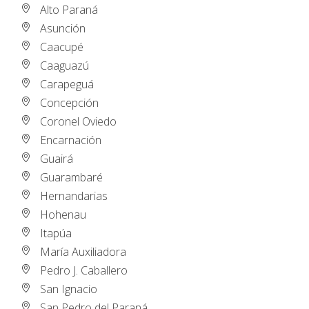
Alto Paraná
Asunción
Caacupé
Caaguazú
Carapeguá
Concepción
Coronel Oviedo
Encarnación
Guairá
Guarambaré
Hernandarias
Hohenau
Itapúa
María Auxiliadora
Pedro J. Caballero
San Ignacio
San Pedro del Paraná