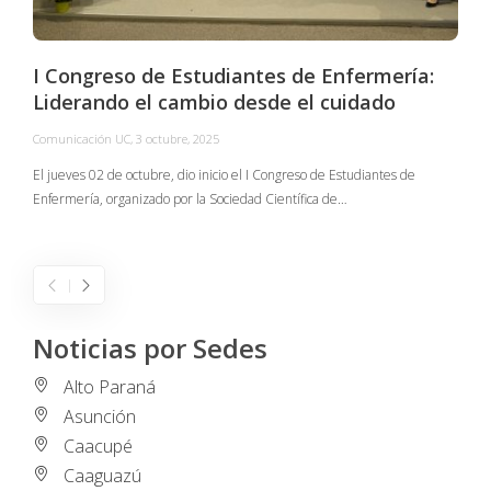
I Congreso de Estudiantes de Enfermería:
Liderando el cambio desde el cuidado
Comunicación UC
,
3 octubre, 2025
C
El jueves 02 de octubre, dio inicio el I Congreso de Estudiantes de
Enfermería, organizado por la Sociedad Científica de…
E
I
Noticias por Sedes
Alto Paraná
Asunción
Caacupé
Caaguazú