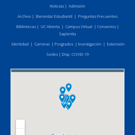
Noticias
|
Admisión
Archivo
|
Bienestar Estudiantil
|
Preguntas Frecuentes
Bibliotecas
|
UC Abierta
|
Campus Virtual
|
Convenios
|
Sapientia
Identidad
|
Carreras
|
Posgrados
|
Investigación
|
Extensión
Sedes
|
Disp. COVID-19