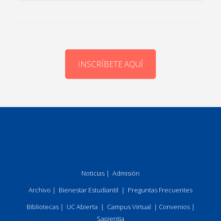
INSCRÍBETE AQUÍ
Noticias
|
Admisión
Archivo
|
Bienestar Estudiantil
|
Preguntas Frecuentes
Bibliotecas
|
UC Abierta
|
Campus Virtual
|
Convenios
|
Sapientia