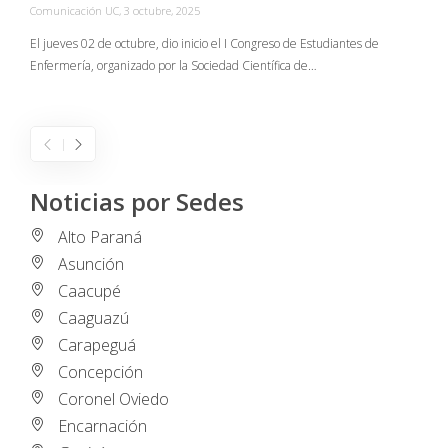
Comunicación UC
,
3 octubre, 2025
C
El jueves 02 de octubre, dio inicio el I Congreso de Estudiantes de
Enfermería, organizado por la Sociedad Científica de…
E
I
Noticias por Sedes
Alto Paraná
Asunción
Caacupé
Caaguazú
Carapeguá
Concepción
Coronel Oviedo
Encarnación