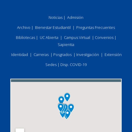
Noticias
|
Admisión
Archivo
|
Bienestar Estudiantil
|
Preguntas Frecuentes
Bibliotecas
|
UC Abierta
|
Campus Virtual
|
Convenios
|
Sapientia
Identidad
|
Carreras
|
Posgrados
|
Investigación
|
Extensión
Sedes
|
Disp. COVID-19