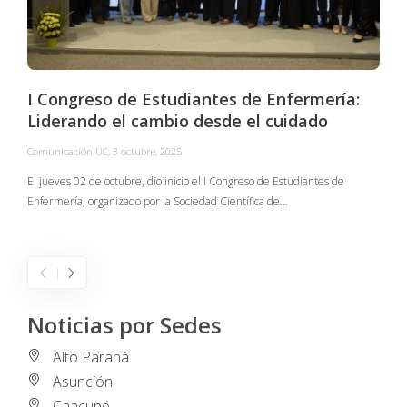
I Congreso de Estudiantes de Enfermería:
Liderando el cambio desde el cuidado
Comunicación UC
,
3 octubre, 2025
C
El jueves 02 de octubre, dio inicio el I Congreso de Estudiantes de
Enfermería, organizado por la Sociedad Científica de…
E
I
Noticias por Sedes
Alto Paraná
Asunción
Caacupé