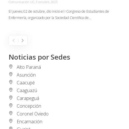
Comunicación UC
,
3 octubre, 2025
C
El jueves 02 de octubre, dio inicio el I Congreso de Estudiantes de
Enfermería, organizado por la Sociedad Científica de…
E
I
Noticias por Sedes
Alto Paraná
Asunción
Caacupé
Caaguazú
Carapeguá
Concepción
Coronel Oviedo
Encarnación