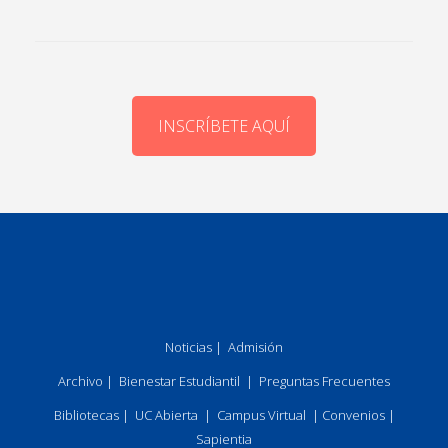
INSCRÍBETE AQUÍ
Noticias
|
Admisión
Archivo
|
Bienestar Estudiantil
|
Preguntas Frecuentes
Bibliotecas
|
UC Abierta
|
Campus Virtual
|
Convenios
|
Sapientia